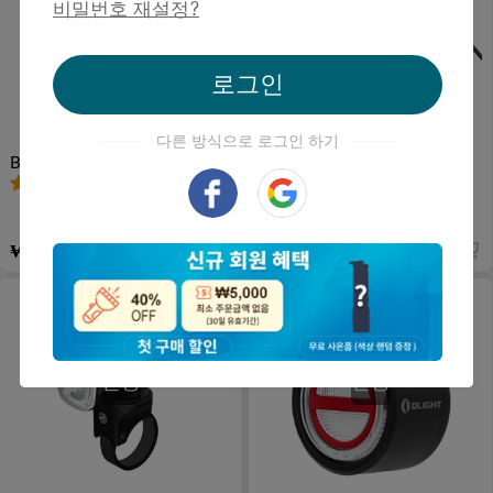
비밀번호 재설정
?
로그인
다른 방식으로 로그인 하기
BFL 900 충전식 자전거 라이
Gotorch X 점보 스위치 2000
트
루멘 고성능 산악자전거 라
9
3
이트
₩77,900
₩194,900
단종
단종