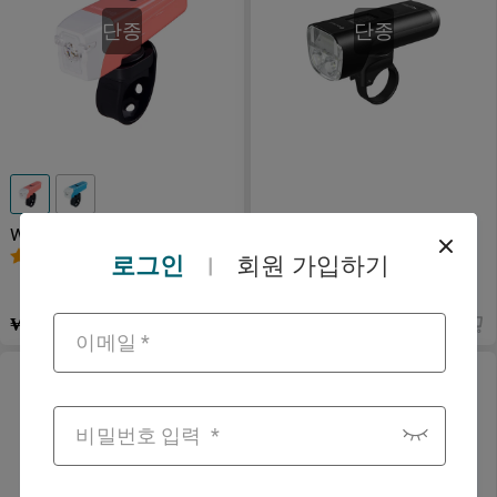
단종
단종
Wyvern 와이번 안티글레어
Allty 2000 자전거 라이트 전
충전식 자전거 라이트
조등
4
2
로그인
회원 가입하기
|
₩29,900
₩194,900
단종
단종