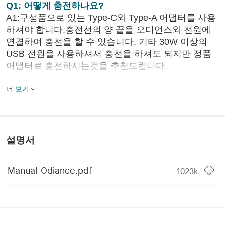
Q1: 어떻게 충전하나요?
높이
188mm
A1:구성품으로 있는 Type-C와 Type-A 어댑터를 사용
하셔야 합니다.충전선의 양 끝을 오디언스와 전원에
충전 타입
Type-C
연결하여 충전을 할 수 있습니다. 기타 30W 이상의
기술 특성
USB 전원을 사용하셔서 충전을 하셔도 되지만 정품
어댑터로 충전하시는것을 추천드립니다.
최대 출력
3,000루멘
Q2: 리모컨의 4개의 버튼은 무엇인가요?
더 보기
최대 조사거리
75미터
A2: 상하 버튼은 주로 Odiance 스위치와 밝기를 조절
하고 좌우 버튼은 주로 색오도를 조절합니다.
화이트 라이트 COB, 옐로
LED
우 라이트 COB
Q3: 비오는 날에도 야외에서 사용할 수 있을까요?
설명서
A3: IPX5 방수등급을 준수합니다. 장시간 오래동안
방수등급
IPX5
비에 노출이 된다면 제품의 정상수명에 영향을 줍니
Manual_Odiance.pdf
밝기 및 지속시간
다.하여 물에 젖지 않게 마른 수건으로 닦으신 상태에
1023
k
건조하게 보관해 주세요.
3,000루멘 (15분) ~ 1,500
화이트 라이트 하이 모드
루멘 (280분) ~ 900루멘 
Q4:리모컨은 어디에 있고 분실한다면 어떡하나요?
(180분) 
A4: 제품의 뒤면 오른쪽 상단에 있습니다. 분실된다면