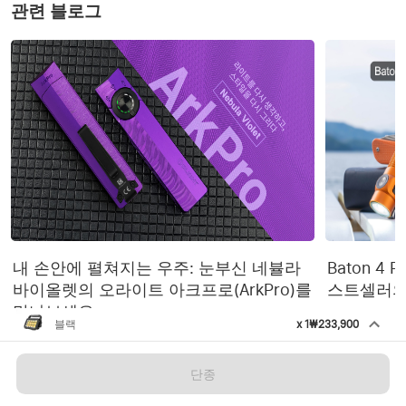
사이트의 리모컨 링크를 클릭하여 재구매를 하시고
관련 블로그
화이트 라이트 로우 모드
230루멘 (2,800분) 
리모컨을 사용하지 않으실때는 제품을 잘 보관해 주
시기 바랍니다.
2,500루멘 (15분) ~ 1,250
옐로우 라이트 하이 모드
루멘 (280분) ~ 750루멘 
(180분) 
옐로우 라이트 로우 모드
200루멘 (2,800분) 
작동 방법
라이트가 켜져 있는 상태
좌측 회전형 스위치--부드
에서, 스위치를 시계방향
러운 밝기 조정
으로 돌려 밝기를 키우고 
반대로 돌려 줄입니다.
내 손안에 펼쳐지는 우주: 눈부신 네뷸라
Baton 4 P
바이올렛의 오라이트 아크프로(ArkPro)를
스트셀러의
라이트가 켜져 있는 상태
에서, 스위치를 시계방향
만나보세요
블랙
으로 돌려 색온도를 내리
x
1
₩233,900
Odiance 3000루멘 고출력 다용도
고 반대 방향으로 돌려 올
우측 회전형 스위치--색온
작업 라이트
립니다. 참고: 색온도는 
도 변경
단종
27000K ~6000K (켈빈)로 
품절
₩233,900
10 단계를 가지고 있으며 
회원은 최대 7016280 O 코인 사용 가능, 현금