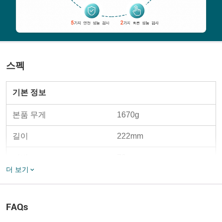
스펙
기본 정보
본품 무게
1670g
길이
222mm
너비
76mm
더 보기
소재
알루미늄 합금,PC
내장형 99.36Wh 리튬 배
배터리
FAQs
터리