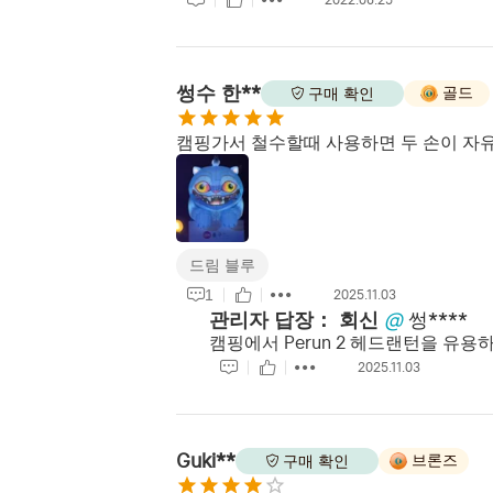
2022.08.25
썽수 한**
골드
구매 확인
캠핑가서 철수할때 사용하면 두 손이 자
드림 블루
1
2025.11.03
관리자 답장：
회신
@
썽****
캠핑에서 Perun 2 헤드랜턴을 유
2025.11.03
Guki**
브론즈
구매 확인