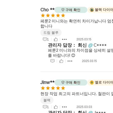
Cho **
블랙 다이
구매 확인
페룬2 미니와는 확연히 차이가납니다 엄
합니다
드림 블루
1
2025.03.15
관리자 답장：
회신
@
C****
페룬2 미니와의 차이점을 상세히 설
를 바랍니다! 😊
2025.03.15
Jinw**
옐로 다이
구매 확인
현장 작업 최고의 파트너입니다. 철판이 
블랙
1
2025.03.03
관리자 답장：
회신
@
J****