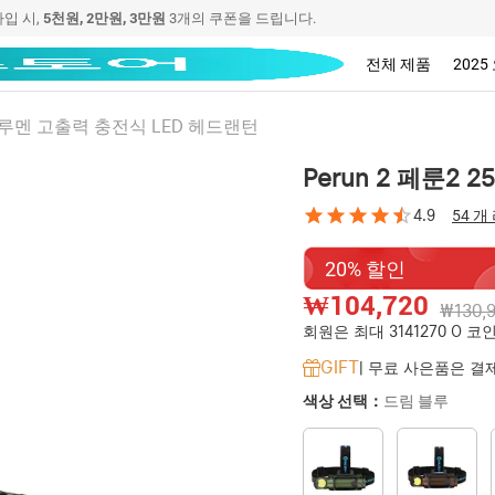
가입 시,
 할인을 누리세요.
5천원, 2만원, 3만원
3개의 쿠폰을 드립니다.
전체 제품
202
500루멘 고출력 충전식 LED 헤드랜턴
Perun 2 페룬2
4.9
54 개
20% 할인
₩104,720
₩130,
회원은 최대 3141270 O 코인
GIFT
|
무료 사은품은 결제
색상 선택：
드림 블루