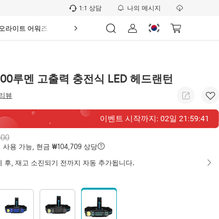
1:1 상담
나의 메시지
5 오라이트 어워즈
신규회원
🔥O-랭킹
제휴 신청
O-
 2500루멘 고출력 충전식 LED 헤드랜턴
 리뷰
이벤트 시작까지
:
02
일
21
:
59
:
40
900
 사용 가능, 현금 ₩104,709 상당
 후, 재고 소진되기 전까지 자동 추가됩니다.