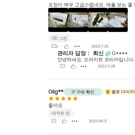
포장이 매우 고급스럽네요. 애플 보는 줄 
OD 그린
1
2023.11.25
관리자 답장：
회신
@
G****
안녕하세요. 오라이트 코리아입니다. 
2023.11.28
Olig**
옐로 다이아
구매 확인
좋아요
데저트 탄
2025.09.13