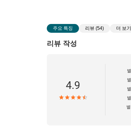
주요 특징
리뷰 (54)
더 보
리뷰 작성
별
별
4.9
별
별
별