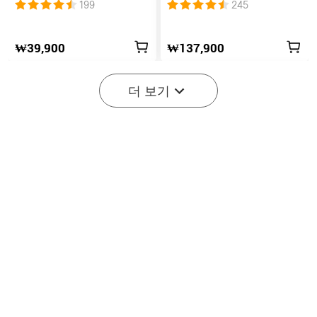
인 랜턴
4 바톤4 EDC용 190일 지속
199
245
시간 후레쉬 라이트 프리미
엄 에디션
₩39,900
₩137,900
더 보기
5
i3T 2 EOS 휴대용 듀얼 출
🏆2024 어워즈 4위
력 테일 스위치 EDC 후레쉬
Marauder Mini 머로더 미
200
256
라이트
니 7000 루멘 몬스터
급 RGB 후레쉬 라이트
₩28,900
₩259,900