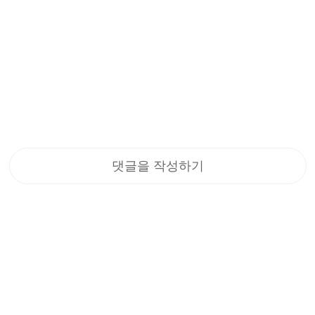
댓글을 작성하기
뉴스레터 구독
구독하고 혜택을 받아보세요!
1. 10% 할인 쿠폰 코드