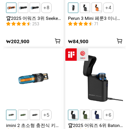
8
4
🏆2025 어워즈 3위 Seeker
Perun 3 Mini 페룬3 미니
4 Pro 시커4 프로 4600루멘
1300루멘 듀얼 광원 무선
253
71
고출력 충전식 써치 라이트
충전 2중 사용 헤드랜턴 프
리미엄 에디션
₩202,900
₩84,900
5
6
imini 2 초소형 충전식 키체
🏆2025 어워즈 6위 Baton