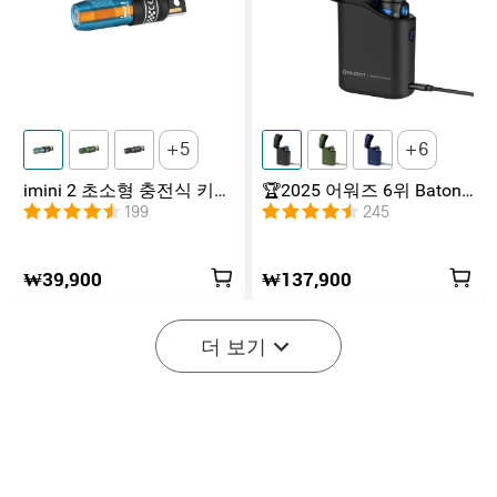
5
6
imini 2 초소형 충전식 키체
🏆2025 어워즈 6위 Baton
인 랜턴
4 바톤4 EDC용 190일 지속
199
245
시간 후레쉬 라이트 프리미
엄 에디션
₩39,900
₩137,900
더 보기