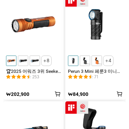
8
4
🏆2025 어워즈 3위 Seeker
Perun 3 Mini 페룬3 미니
4 Pro 시커4 프로 4600루멘
1300루멘 듀얼 광원 무선
253
71
고출력 충전식 써치 라이트
충전 2중 사용 헤드랜턴 프
리미엄 에디션
₩202,900
₩84,900