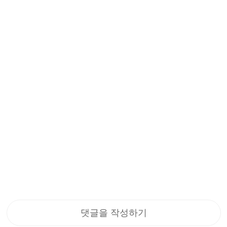
🏆2025 어워즈 2위 Oclip
🏆2025 어워즈 1위 Oclip
Ultra 오클립 울트라 OAL 플
Pro 오클립 프로 플러드 스
164
372
러드 스포트 UV 3in1 다용
포트 레드 3in1 다용도 충전
도 충전식 EDC 클립 라이트
식 EDC 클립 라이트
₩72,900
₩57,900
댓글을 작성하기